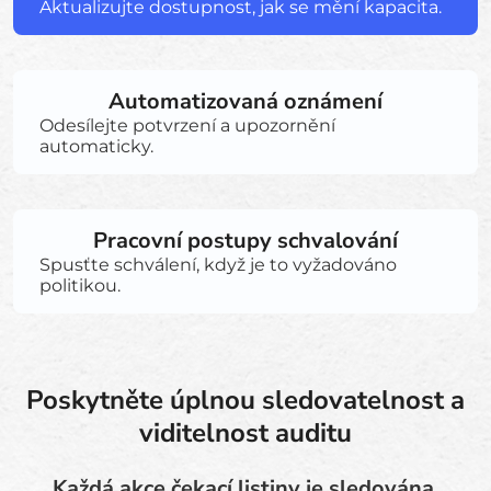
Aktualizujte dostupnost, jak se mění kapacita.
Automatizovaná oznámení
Odesílejte potvrzení a upozornění
automaticky.
Pracovní postupy schvalování
Spusťte schválení, když je to vyžadováno
politikou.
Poskytněte úplnou sledovatelnost a
viditelnost auditu
Každá akce čekací listiny je sledována.