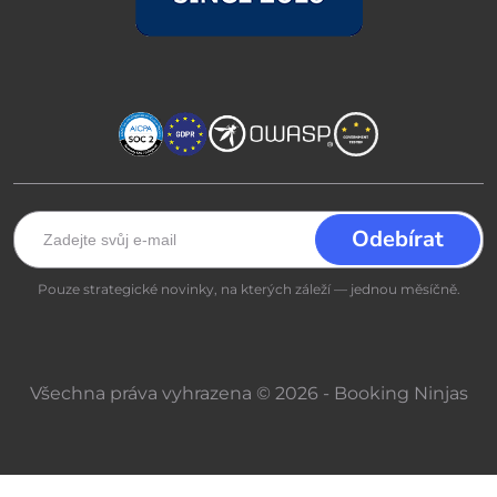
Pouze strategické novinky, na kterých záleží — jednou měsíčně.
Všechna práva vyhrazena © 2026 - Booking Ninjas