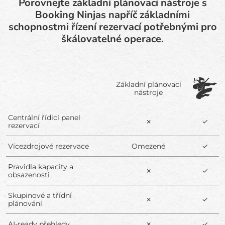
Porovnejte základní plánovací nástroje s
Booking Ninjas napříč základními
schopnostmi řízení rezervací potřebnými pro
škálovatelné operace.
Základní plánovací
nástroje
Centrální řídicí panel
✗
✓
rezervací
Vícezdrojové rezervace
Omezené
✓
Pravidla kapacity a
✗
✓
obsazenosti
Skupinové a třídní
✗
✓
plánování
AI-ready přehledy
✗
✓