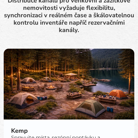
Distribuce kanálů pro venkovní a zážitkové
nemovitosti vyžaduje flexibilitu,
synchronizaci v reálném čase a škálovatelnou
kontrolu inventáře napříč rezervačními
kanály.
Kemp
Spravujte místa, sezónní poptávku a