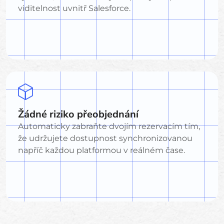
viditelnost uvnitř Salesforce.
Žádné riziko přeobjednání
Automaticky zabraňte dvojím rezervacím tím,
že udržujete dostupnost synchronizovanou
napříč každou platformou v reálném čase.