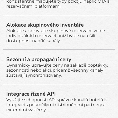
konzistentně mapujete typy pokojů napříč OTA a
rezervačními platformami.
Alokace skupinového inventáře
Alokujte a spravujte skupinové rezervace vedle
individuálních rezervací, aniž byste narušili
dostupnost napříč kanály.
Sezónní a propagační ceny
Dynamicky upravujte ceny na základě poptávky,
sezónnosti nebo akcí, přičemž všechny kanály
zůstávají synchronizovány.
Integrace řízené API
Využijte schopnosti API správce kanálů hotelů k
integraci s pokročilými distribučními partnery a
externími systémy.