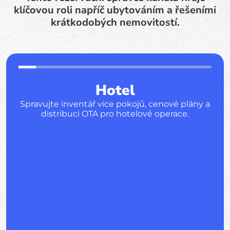
klíčovou roli napříč ubytováním a řešeními
krátkodobých nemovitostí.
Hotel
Spravujte inventář více pokojů, cenové plány a
distribuci OTA pro hotelové operace.