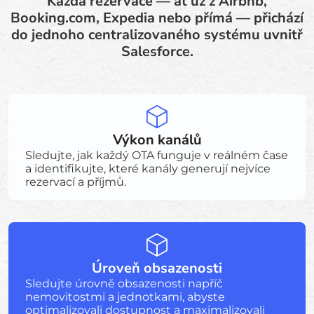
Každá rezervace — ať už z Airbnb,
Booking.com, Expedia nebo přímá — přichází
do jednoho centralizovaného systému uvnitř
Salesforce.
Výkon kanálů
Sledujte, jak každý OTA funguje v reálném čase
a identifikujte, které kanály generují nejvíce
rezervací a příjmů.
Úroveň obsazenosti
Sledujte úrovně obsazenosti napříč
nemovitostmi a jednotkami, abyste
optimalizovali dostupnost a maximalizovali