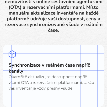
nemovitostí s online cestovními agenturami
(OTA) a rezervačními platformami. Místo
manuální aktualizace inventáře na každé
platformě udržuje vaši dostupnost, ceny a
rezervace synchronizované všude v reálném
čase.
Synchronizace v reálném čase napříč
kanály
Okamžitě aktualizujte dostupnost napříč
všemi OTA a rezervačními platformami, takže
váš inventář je vždy přesný všude.