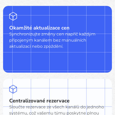
Okamžité aktualizace cen
Synchronizujte změny cen napříč každým
připojeným kanálem bez manuálních
aktualizací nebo zpoždění.
Centralizované rezervace
Sloučte rezervace ze všech kanálů do jednoho
systému, což vašemu týmu poskytne plnou