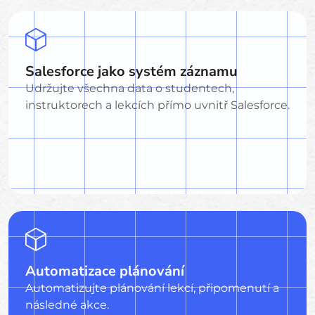
Salesforce jako systém záznamu
Udržujte všechna data o studentech,
instruktorech a lekcích přímo uvnitř Salesforce.
Automatizace plánování
Automatizujte plánování lekcí, připomenutí a
následné akce.