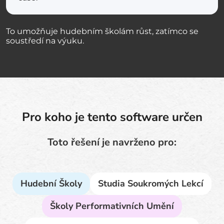
To umožňuje hudebním školám růst, zatímco se
soustředí na výuku.
Pro koho je tento software určen
Toto řešení je navrženo pro:
Hudební Školy
Studia Soukromých Lekcí
Školy Performativních Umění