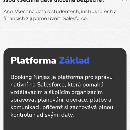
Ano. Všechna data o studentech, instruktorech a
financích žijí přímo uvnitř Salesforce.
Platforma
Základ
Booking Ninjas je platforma pro správu
nativní na Salesforce, která pomáhá
vzdělávacím a školícím organizacím
spravovat plánování, operace, platby a
komunikaci, přičemž si zachovává plnou
kontrolu nad svými daty.