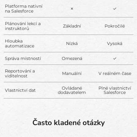
Platforma nativní
✗
✓
na Salesforce
Plánování lekcí a
Základní
Pokročilé
instruktorů
Hloubka
Nízká
Vysoká
automatizace
Správa místností
Omezená
✓
Reportování a
Manuální
V reálném čase
viditelnost
Ovládané
Plné vlastnictví
Vlastnictví dat
dodavatelem
Salesforce
Často kladené otázky