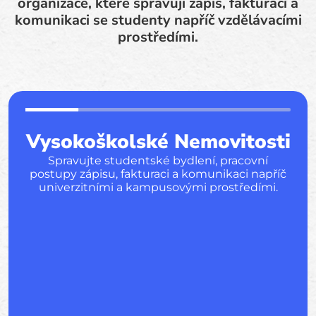
organizace, které spravují zápis, fakturaci a
komunikaci se studenty napříč vzdělávacími
prostředími.
Vysokoškolské Nemovitosti
Spravujte studentské bydlení, pracovní
postupy zápisu, fakturaci a komunikaci napříč
univerzitními a kampusovými prostředími.