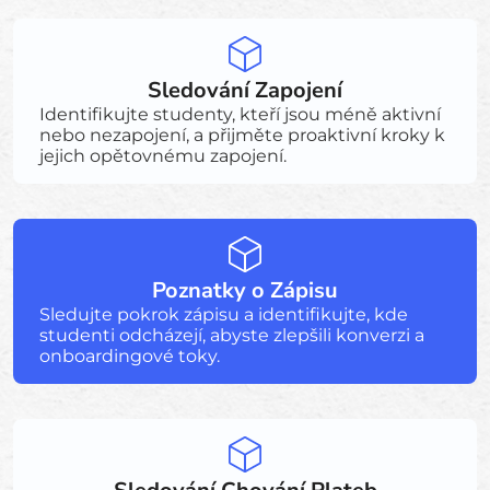
Sledování Zapojení
Identifikujte studenty, kteří jsou méně aktivní
nebo nezapojení, a přijměte proaktivní kroky k
jejich opětovnému zapojení.
Poznatky o Zápisu
Sledujte pokrok zápisu a identifikujte, kde
studenti odcházejí, abyste zlepšili konverzi a
onboardingové toky.