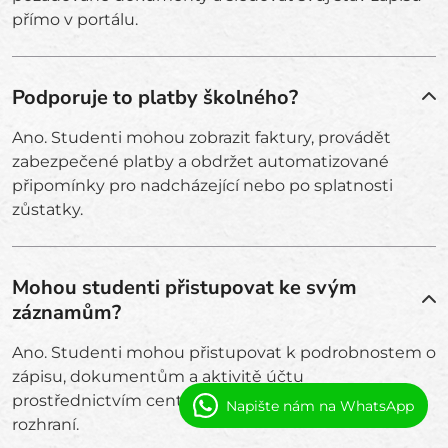
přímo v portálu.
Podporuje to platby školného?
Ano. Studenti mohou zobrazit faktury, provádět
zabezpečené platby a obdržet automatizované
připomínky pro nadcházející nebo po splatnosti
zůstatky.
Mohou studenti přistupovat ke svým
záznamům?
Ano. Studenti mohou přistupovat k podrobnostem o
zápisu, dokumentům a aktivitě účtu
prostřednictvím centralizovaného a zabezpečeného
Napište nám na WhatsApp
rozhraní.