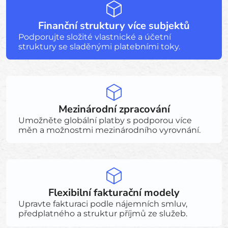
Finanční struktury více subjektů
Podporujte složité vlastnické a účetní
struktury se sladěnými platebními toky.
Mezinárodní zpracování
Umožněte globální platby s podporou více
měn a možnostmi mezinárodního vyrovnání.
Flexibilní fakturační modely
Upravte fakturaci podle nájemních smluv,
předplatného a struktur příjmů ze služeb.