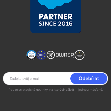
Pouze strategické novinky, na kterých záleží — jednou měsíčně.