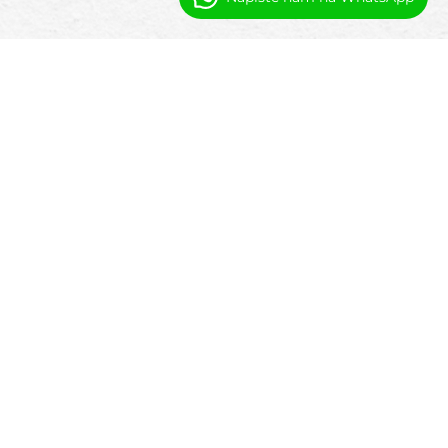
Funkce softwaru pro správu med spa
Pro lékařská spa, Booking Ninjas podporuje
strukturované pracovní postupy potřebné
pro služby klinického stylu, včetně:
Plánování na základě konzultací
Podporujte konzultace a plánování ošetření
před naplánováním služeb.