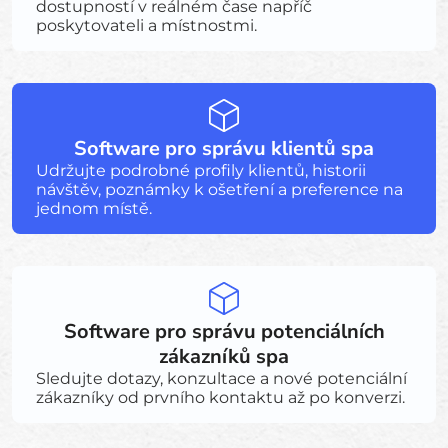
dostupností v reálném čase napříč
poskytovateli a místnostmi.
Software pro správu klientů spa
Udržujte podrobné profily klientů, historii
návštěv, poznámky k ošetření a preference na
jednom místě.
Software pro správu potenciálních
zákazníků spa
Sledujte dotazy, konzultace a nové potenciální
zákazníky od prvního kontaktu až po konverzi.