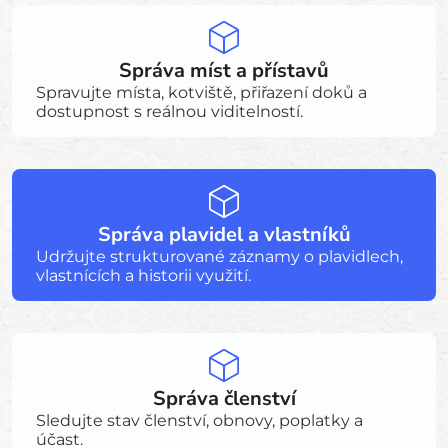
Správa míst a přístavů
Spravujte místa, kotviště, přiřazení doků a
dostupnost s reálnou viditelností.
Správa plavidel a vlastníků
Udržujte strukturované záznamy o plavidlech,
vlastnících a historii využití.
Správa členství
Sledujte stav členství, obnovy, poplatky a
účast.