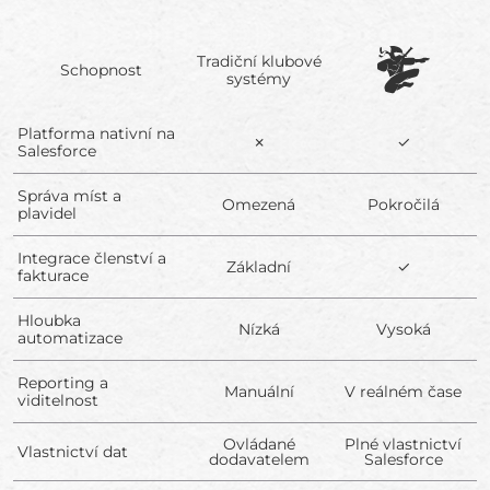
Tradiční klubové
Schopnost
systémy
Platforma nativní na
✗
✓
Salesforce
Správa míst a
Omezená
Pokročilá
plavidel
Integrace členství a
Základní
✓
fakturace
Hloubka
Nízká
Vysoká
automatizace
Reporting a
Manuální
V reálném čase
viditelnost
Ovládané
Plné vlastnictví
Vlastnictví dat
dodavatelem
Salesforce