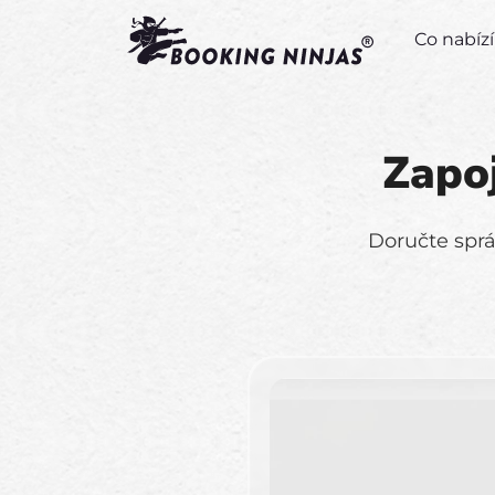
Co nabí
Zapoj
Doručte sprá