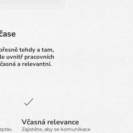
čase
 přesně tehdy a tam,
le uvnitř pracovních
časná a relevantní.
Včasná relevance
zpráv,
Zajistěte, aby se komunikace