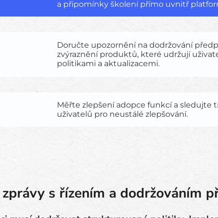
a připomínky školení přímo uvnitř platfor
Doručte upozornění na dodržování předp
zvýraznění produktů, které udržují uživat
politikami a aktualizacemi.
Měřte zlepšení adopce funkcí a sledujte 
uživatelů pro neustálé zlepšování.
 zprávy s řízením a dodržováním p