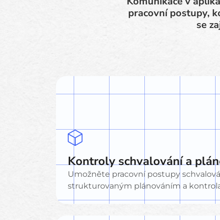
Komunikace v aplika
pracovní postupy, k
se za
Kontroly schvalování a plá
Umožněte pracovní postupy schvalování 
strukturovaným plánováním a kontrola