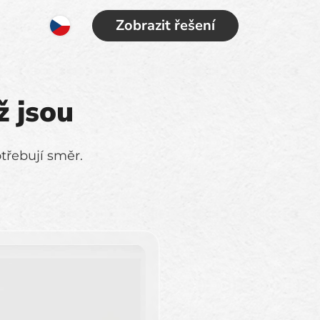
Zobrazit řešení
ž jsou
třebují směr.