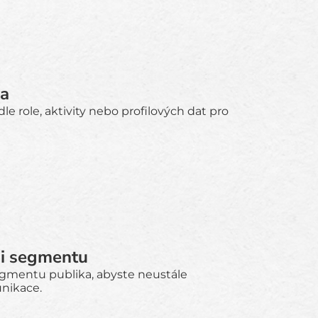
ka
e role, aktivity nebo profilových dat pro
ni segmentu
egmentu publika, abyste neustále
nikace.