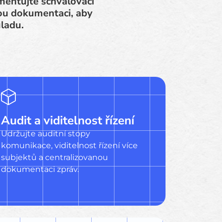
mentujte schvalovací
nou dokumentaci, aby
uladu.
Audit a viditelnost řízení
Udržujte auditní stopy
komunikace, viditelnost řízení více
subjektů a centralizovanou
dokumentaci zpráv.