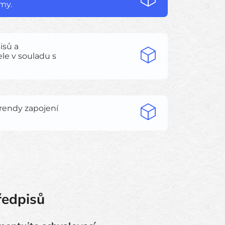
my.
isů a
ele v souladu s
trendy zapojení
ředpisů