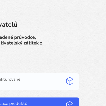
vatelů
Vedené průvodce,
ivatelský zážitek z
rukturované
lizace produktů