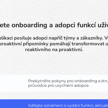
ete onboarding a adopci funkcí uži
likaci posiluje adopci napříč týmy a zákazníky. 
proaktivní připomínky pomáhají transformovat už
reaktivního na proaktivní.
Poskytněte pokyny pro onboarding a st
průvodce pro urychlení adopce.
Sdílejte oznámení o vydání funkcí, aktua