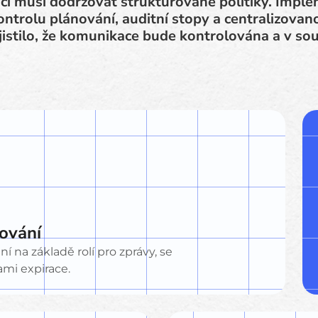
ci musí dodržovat strukturované politiky. Imple
ontrolu plánování, auditní stopy a centralizova
jistilo, že komunikace bude kontrolována a v so
nování
na základě rolí pro zprávy, se
mi expirace.