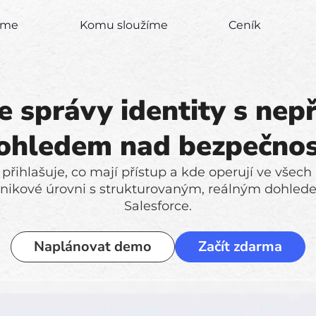
zíme
Komu sloužíme
Ceník
e správy identity s nep
ohledem nad bezpečnos
 přihlašuje, co mají přístup a kde operují ve všech
dnikové úrovni s strukturovaným, reálným dohled
Salesforce.
Naplánovat demo
Začít zdarma