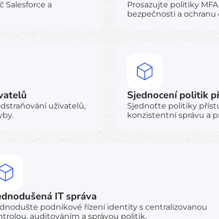
č Salesforce a
Prosazujte politiky MFA
bezpečnosti a ochranu c
vatelů
Sjednocení politik p
dstraňování uživatelů,
Sjednoťte politiky příst
yby.
konzistentní správu a p
ednodušená IT správa
dnodušte podnikové řízení identity s centralizovanou
trolou, auditováním a správou politik.