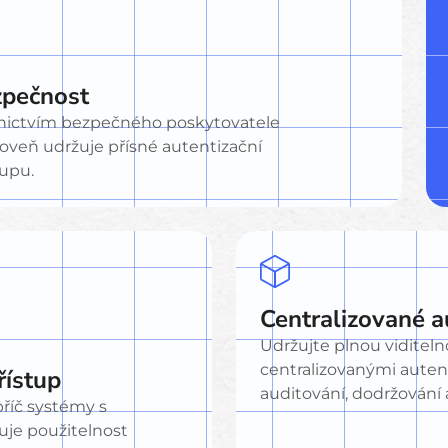
zpečnost
ednictvím bezpečného poskytovatele
ároveň udržuje přísné autentizační
tupu.
Centralizované a
Udržujte plnou viditelno
centralizovanými auten
řístup
auditování, dodržování
říč systémy s
šuje použitelnost