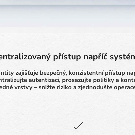
entralizovaný přístup napříč systé
ntity zajišťuje bezpečný, konzistentní přístup n
ralizujte autentizaci, prosazujte politiky a kont
jedné vrstvy – snižte riziko a zjednodušte operace