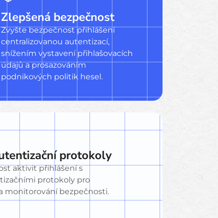
Zlepšená bezpečnost
Zvyšte bezpečnost přihlášení
centralizovanou autentizací,
snížením vystavení přihlašovacích
údajů a prosazováním
podnikových politik hesel.
utentizační protokoly
st aktivit přihlášení s
tizačními protokoly pro
 a monitorování bezpečnosti.