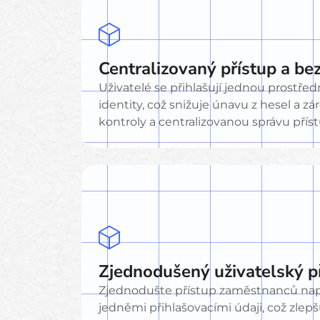
Centralizovaný přístup a be
Uživatelé se přihlašují jednou prostř
identity, což snižuje únavu z hesel a z
kontroly a centralizovanou správu přís
Zjednodušený uživatelský p
Zjednodušte přístup zaměstnanců nap
jedněmi přihlašovacími údaji, což zlep