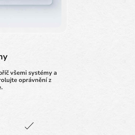
my
apříč všemi systémy a
rolujte oprávnění z
.