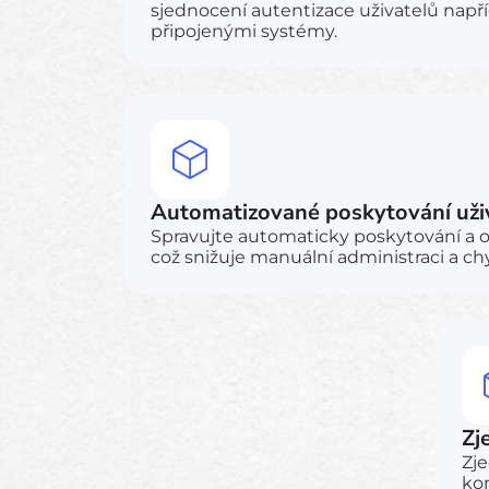
sjednocení autentizace uživatelů napří
připojenými systémy.
Automatizované poskytování uži
Spravujte automaticky poskytování a o
což snižuje manuální administraci a ch
Zj
Zje
kon