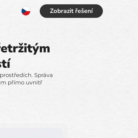
Zobrazit řešení
řetržitým
tí
 prostředích. Správa
em přímo uvnitř