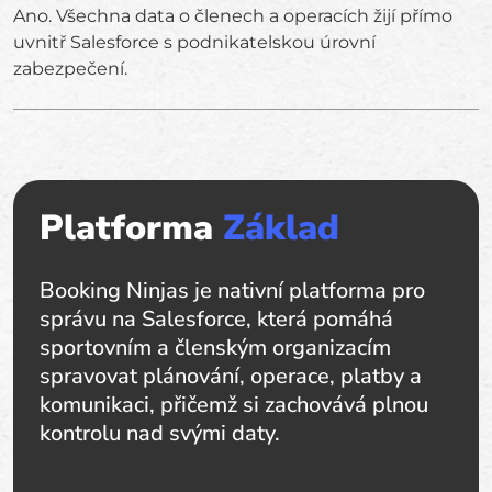
Ano. Všechna data o členech a operacích žijí přímo
uvnitř Salesforce s podnikatelskou úrovní
zabezpečení.
Platforma
Základ
Booking Ninjas je nativní platforma pro
správu na Salesforce, která pomáhá
sportovním a členským organizacím
spravovat plánování, operace, platby a
komunikaci, přičemž si zachovává plnou
kontrolu nad svými daty.