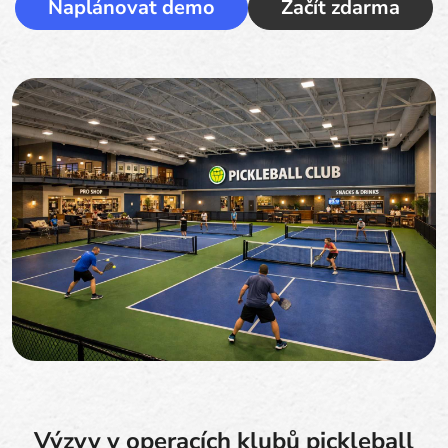
Naplánovat demo
Začít zdarma
Výzvy v operacích klubů pickleball