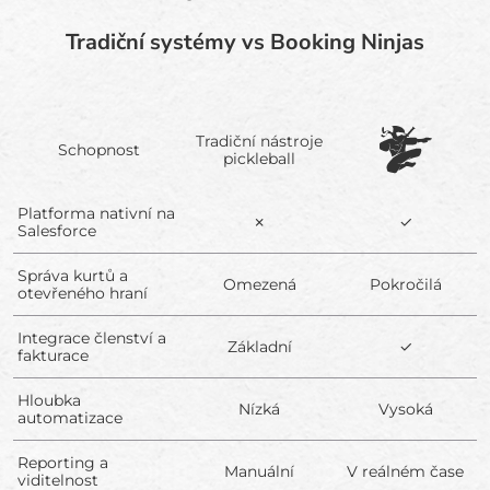
Tradiční systémy vs Booking Ninjas
Tradiční nástroje
Schopnost
pickleball
Platforma nativní na
✗
✓
Salesforce
Správa kurtů a
Omezená
Pokročilá
otevřeného hraní
Integrace členství a
Základní
✓
fakturace
Hloubka
Nízká
Vysoká
automatizace
Reporting a
Manuální
V reálném čase
viditelnost