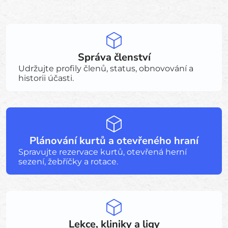
Správa členství
Udržujte profily členů, status, obnovování a
historii účasti.
Plánování kurtů a otevřeného hraní
Spravujte rezervace kurtů, otevřená herní
sezení, žebříčky a rotace.
Lekce, kliniky a ligy