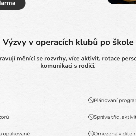
zdarma
Výzvy v operacích klubů po škole
avují měnící se rozvrhy, více aktivit, rotace pe
komunikaci s rodiči.
Plánování progra
zorů
Správa tříd, aktiv
 a opakované
Omezená viditeln