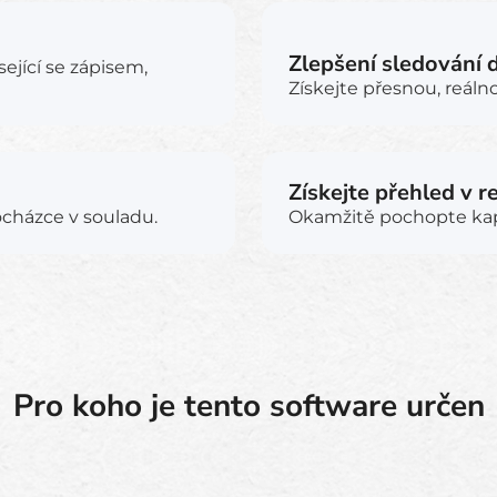
Zlepšení sledování 
ející se zápisem,
Získejte přesnou, reáln
Získejte přehled v 
ocházce v souladu.
Okamžitě pochopte kap
Pro koho je tento software určen