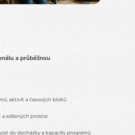
rsonálu a průběžnou
mů, aktivit a časových bloků
it a sdílených prostor
ost do docházky a kapacity programů