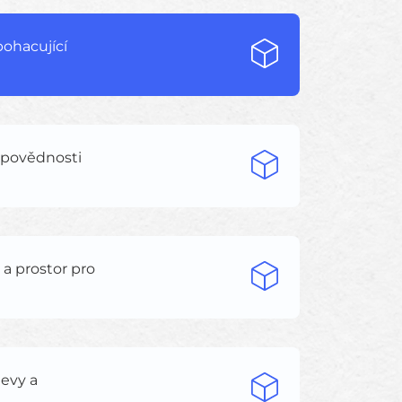
bohacující
odpovědnosti
 a prostor pro
levy a