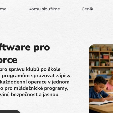
zíme
Komu sloužíme
Ceník
ftware pro
orce
pro správu klubů po škole
á programům spravovat zápisy,
 a každodenní operace v jednom
o pro mládežnické programy,
vání, bezpečnost a jasnou