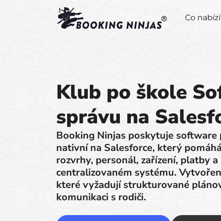
Co nabí
Klub po škole So
správu na Salesf
Booking Ninjas poskytuje software 
nativní na Salesforce, který pomáh
rozvrhy, personál, zařízení, platby
centralizovaném systému. Vytvořen
které vyžadují strukturované pláno
komunikaci s rodiči.