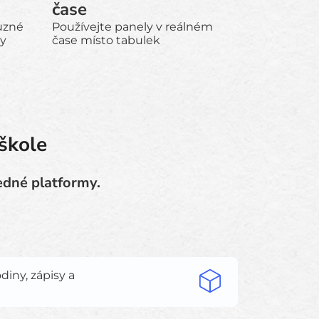
čase
ůzné
Používejte panely v reálném
ny
čase místo tabulek
škole
edné platformy.
diny, zápisy a