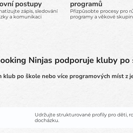
ovní postupy
programů
tizujte zápis, sledování
Přizpůsobte procesy pro r
zky a komunikaci
programy a věkové skupi
Booking Ninjas podporuje kluby po 
n klub po škole nebo více programových míst z j
Udržujte strukturované profily pro děti, ro
docházku.