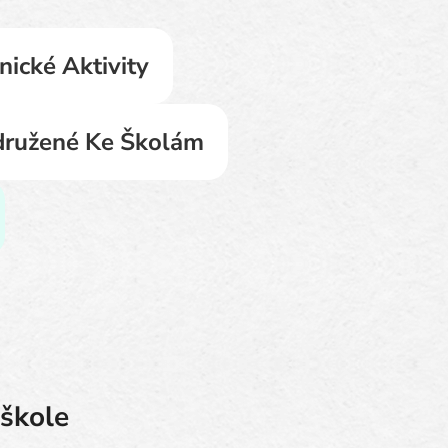
nické Aktivity
družené Ke Školám
 škole