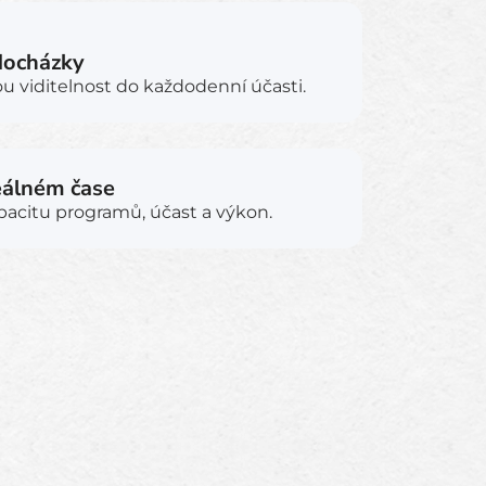
docházky
ou viditelnost do každodenní účasti.
reálném čase
acitu programů, účast a výkon.