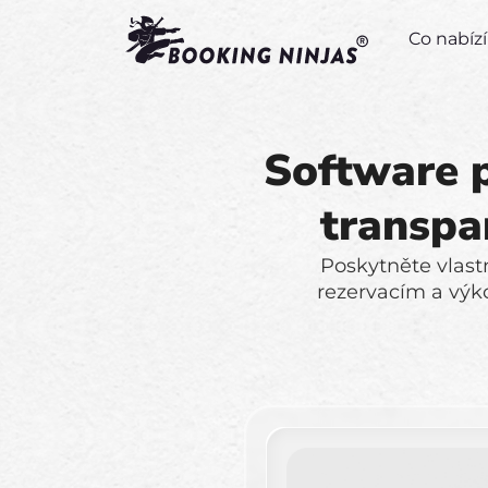
Co nabí
Software p
transpa
Poskytněte vlast
rezervacím a výk