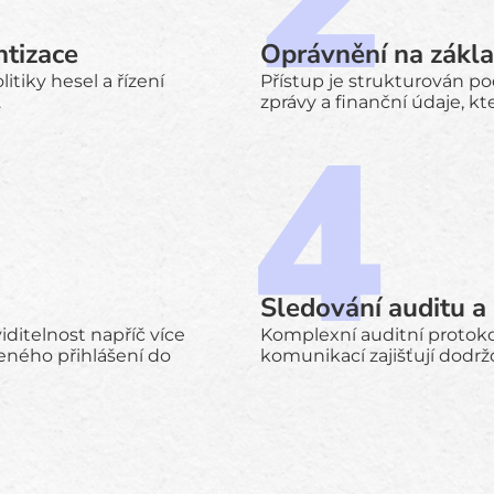
ntizace
Oprávnění na zákla
itiky hesel a řízení
Přístup je strukturován pod
.
zprávy a finanční údaje, kt
Sledování auditu a
viditelnost napříč více
Komplexní auditní protokoly
eného přihlášení do
komunikací zajišťují dodrž