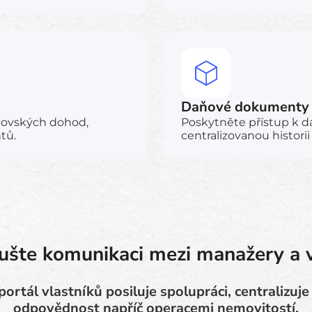
Daňové dokumenty a
vcovských dohod,
Poskytněte přístup k 
tů.
centralizovanou histori
ušte komunikaci mezi manažery a v
ortál vlastníků posiluje spolupráci, centralizuje 
odpovědnost napříč operacemi nemovitostí.