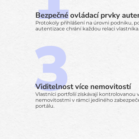
Bezpečné ovládací prvky aute
Protokoly přihlášení na úrovni podniku, pol
autentizace chrání každou relaci vlastníka
Viditelnost více nemovitostí
Vlastníci portfolií získávají kontrolovanou 
nemovitostmi v rámci jediného zabezpeč
portálu.