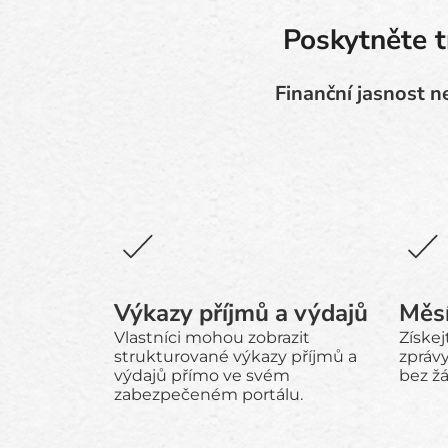
Poskytněte t
Finanční jasnost ne
Výkazy příjmů a výdajů
Měsí
Vlastníci mohou zobrazit
Získe
strukturované výkazy příjmů a
zpráv
výdajů přímo ve svém
bez žá
zabezpečeném portálu.