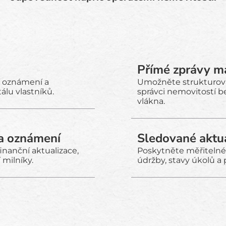
Přímé zprávy m
ní oznámení a
Umožněte strukturovan
álu vlastníků.
správci nemovitostí b
vlákna.
a oznámení
Sledované aktua
inanční aktualizace,
Poskytněte měřitelné
 milníky.
údržby, stavy úkolů a 