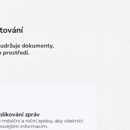
tování
ů udržuje dokumenty,
 prostředí.
likování zpráv
měsíční a roční zprávy, aby vlastníci
jnovějším informacím.