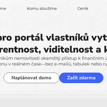
zíme
Komu sloužíme
Ceník
ro portál vlastníků vy
rentnost, viditelnost a 
níkům nemovitostí okamžitý přístup k finančním
onu v reálném čase—bez e-mailů, tabulek nebo ruč
Naplánovat demo
Začít zdarma