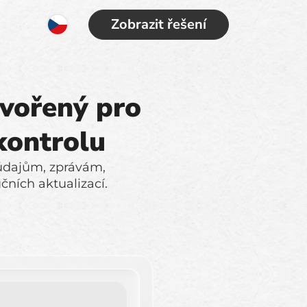
Zobrazit řešení
tvořený pro
kontrolu
 údajům, zprávám,
ních aktualizací.