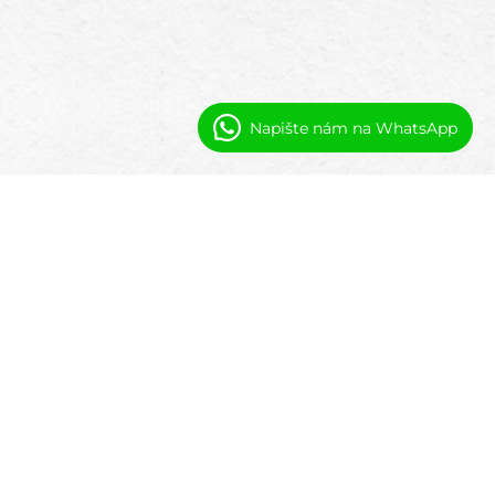
Napište nám na WhatsApp
Proč operátoři používají software
nativně na Salesforce + připravený na
AI
Většina systémů pro nemovitosti je navržena
pro jednu třídu aktiv. Protože Booking Ninjas
je nativně postaven na Salesforce a navržen
tak, aby byl připraven na AI, mohou
operátoři: