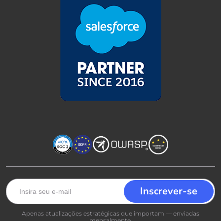
Apenas atualizações estratégicas que importam — enviadas
mensalmente.