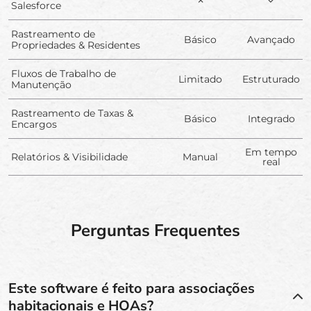
✗
✓
Salesforce
Rastreamento de
Básico
Avançado
Propriedades & Residentes
Fluxos de Trabalho de
Limitado
Estruturado
Manutenção
Rastreamento de Taxas &
Básico
Integrado
Encargos
Em tempo
Relatórios & Visibilidade
Manual
real
Perguntas Frequentes
Este software é feito para associações
habitacionais e HOAs?