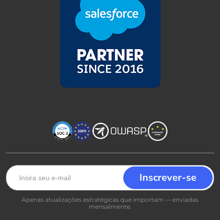
Apenas atualizações estratégicas que importam — enviadas
mensalmente.