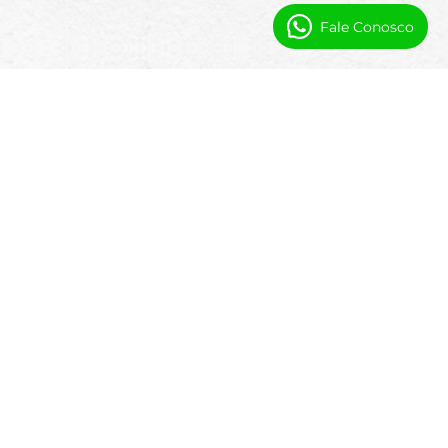
Fale Conosco
Automação e Visibilidade para
Operadores de Motel
As operações de motel geram atividade
diária em reservas, quartos e pagamentos.
Usando automação do Salesforce e fluxos de
trabalho prontos para IA, ajudamos os
motéis: