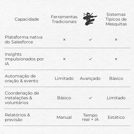
Sistemas
Ferramentas
Capacidade
Típicos de
Tradicionais
Mesquitas
Plataforma nativa
✗
✓
✗
do Salesforce
Insights
impulsionados por
✗
✓
✗
IA
Automação de
Limitado
Avançado
Básico
oração & evento
Coordenação de
instalações &
Básico
✓
Limitado
voluntários
Relatórios &
Tempo
Manual
Estático
real + IA
previsão