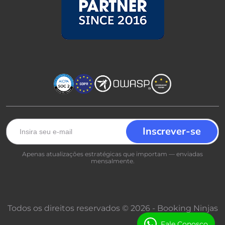
Apenas atualizações estratégicas que importam — enviadas
mensalmente.
Todos os direitos reservados © 2026 - Booking Ninjas
Fale Conosco