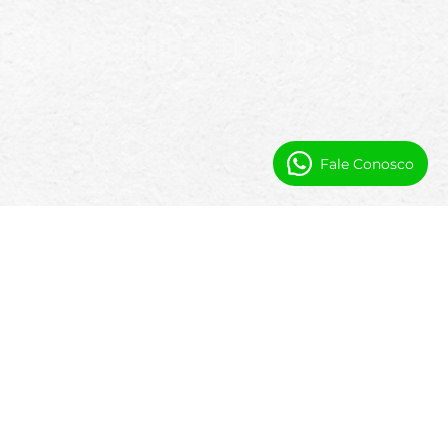
Fale Conosco
Por que os Parques de RV Usam
Software Nativo do Salesforce
Muitos sistemas de parques de RV são
rígidos e difíceis de adaptar a modelos de
negócios em mudança. Como a Booking
Ninjas é construída nativamente no
Salesforce, os operadores de parques de RV
ganham flexibilidade sem atrair
complexidade.