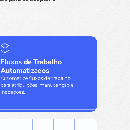
Fluxos de Trabalho
Automatizados
Automatize fluxos de trabalho
para atribuições, manutenção e
inspeções.