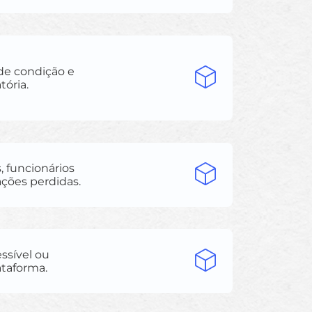
de condição e
ória.
 funcionários
ações perdidas.
ssível ou
ataforma.