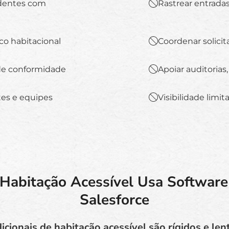
identes com
Rastrear entrada
ico habitacional
Coordenar solici
de conformidade
Apoiar auditorias,
es e equipes
Visibilidade lim
 Habitação Acessível Usa Software
Salesforce
icionais de habitação acessível são rígidos e len