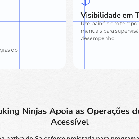
Visibilidade em
Use painéis em tempo r
manuais para supervi
desempenho.
gras do
king Ninjas Apoia as Operações d
Acessível
 nativa do Salesforce projetada para programa