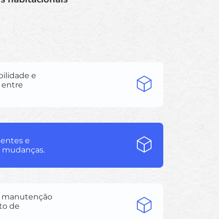
bilidade e
 entre
dentes e
 e mudanças.
 de manutenção
to de