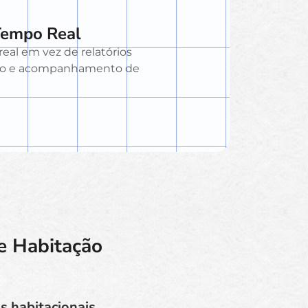
 Tempo Real
eal em vez de relatórios
são e acompanhamento de
e Habitação
s habitacionais