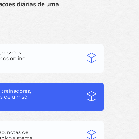
ações diárias de uma
 sessões
iços online
 treinadores,
es de um só
o, notas de
ico sistema.