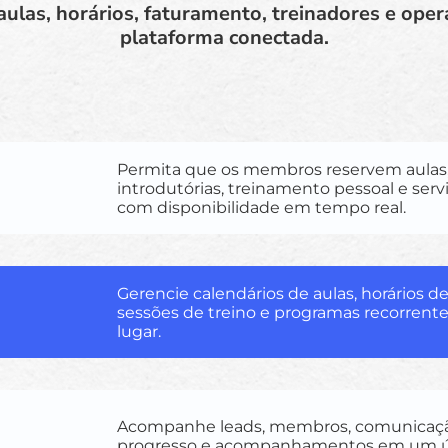
ulas, horários, faturamento, treinadores e oper
plataforma conectada.
Permita que os membros reservem aulas,
introdutórias, treinamento pessoal e serv
com disponibilidade em tempo real.
Gerencie calendários de aulas, horários de
sessões de treino e programas recorrent
lugar.
Acompanhe leads, membros, comunicaçã
progresso e acompanhamentos em um ún