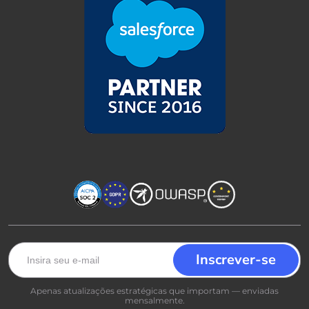
Apenas atualizações estratégicas que importam — enviadas
mensalmente.