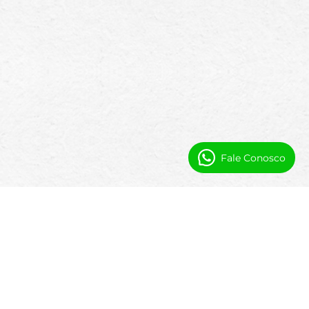
Fale Conosco
Automação e Visibilidade para
Equipes de Centros de Recreação
As operações dos centros de recreação
geram atividade constante em programas,
instalações e equipe. Usando automação do
Salesforce e fluxos de trabalho prontos para