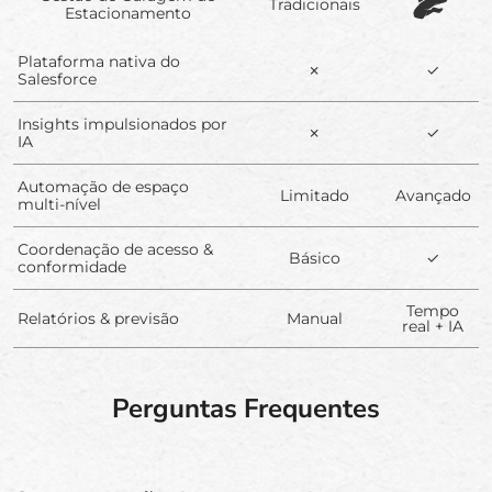
Tradicionais
Estacionamento
Plataforma nativa do
✗
✓
Salesforce
Insights impulsionados por
✗
✓
IA
Automação de espaço
Limitado
Avançado
multi-nível
Coordenação de acesso &
Básico
✓
conformidade
Tempo
Relatórios & previsão
Manual
real + IA
Perguntas Frequentes