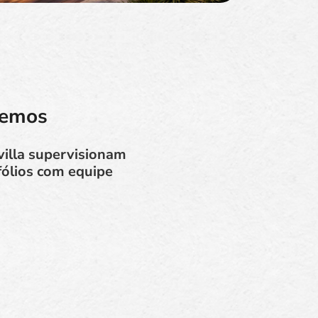
vemos
 villa supervisionam
fólios com equipe