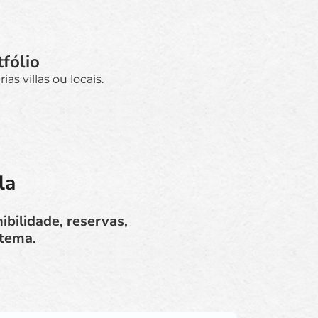
tfólio
as villas ou locais.
la
ibilidade, reservas,
stema.