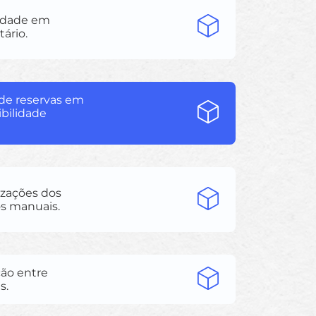
lidade em
ário.
 de reservas em
bilidade
izações dos
s manuais.
ão entre
s.