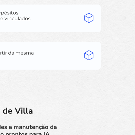
pósitos,
e vinculados
partir da mesma
 de Villa
edes e manutenção da
o prontos para IA,