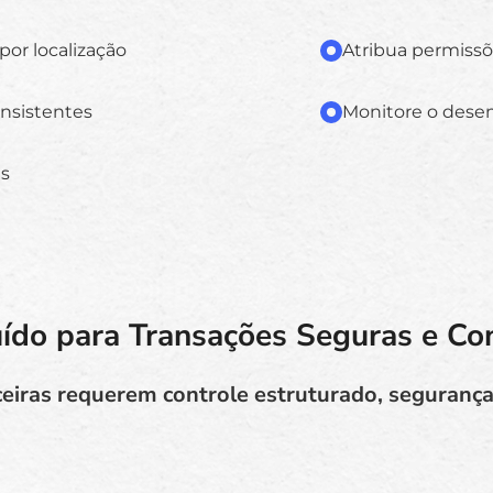
or localização
Atribua permissõ
onsistentes
Monitore o dese
es
ído para Transações Seguras e C
eiras requerem controle estruturado, segurança 