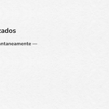
zados
stantaneamente —