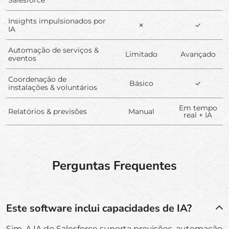
Insights impulsionados por
✗
✓
IA
Automação de serviços &
Limitado
Avançado
eventos
Coordenação de
Básico
✓
instalações & voluntários
Em tempo
Relatórios & previsões
Manual
real + IA
Perguntas Frequentes
Este software inclui capacidades de IA?
Sim. A IA do Salesforce suporta previsões, automação