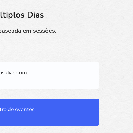
tiplos Dias
 baseada em sessões.
os dias com
ntro de eventos