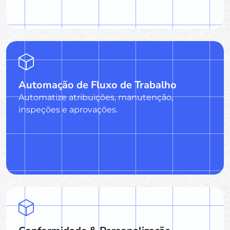
Automação de Fluxo de Trabalho
Automatize atribuições, manutenção,
inspeções e aprovações.