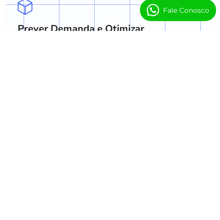
Fale Conosco
Prever Demanda e Otimizar
Agendamento
Preveja a demanda de aulas e uso de espaço
para melhorar o agendamento e reduzir
conflitos.
Insights de Retenção e Crescimento
Identifique tendências de associação, timing
de renovações e oportunidades de
engajamento.