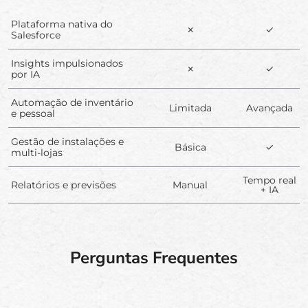
Plataforma nativa do
✗
✓
Salesforce
Insights impulsionados
✗
✓
por IA
Automação de inventário
Limitada
Avançada
e pessoal
Gestão de instalações e
Básica
✓
multi-lojas
Tempo real
Relatórios e previsões
Manual
+ IA
Perguntas Frequentes