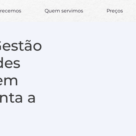
erecemos
Quem servimos
Preços
Gestão
des
 em
nta a