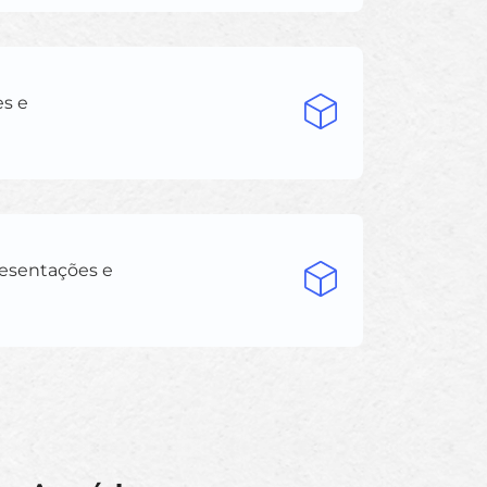
es e
resentações e