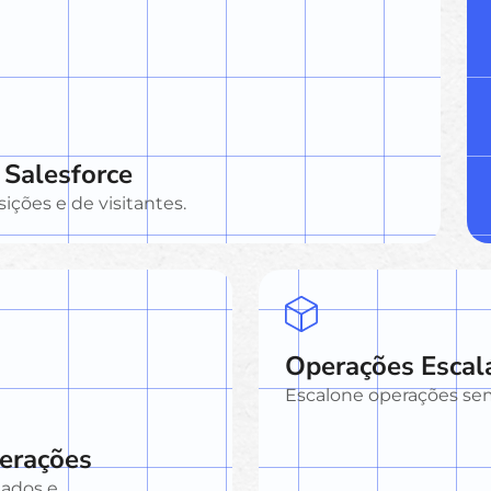
 Salesforce
ições e de visitantes.
Operações Escal
Escalone operações sem
erações
dados e