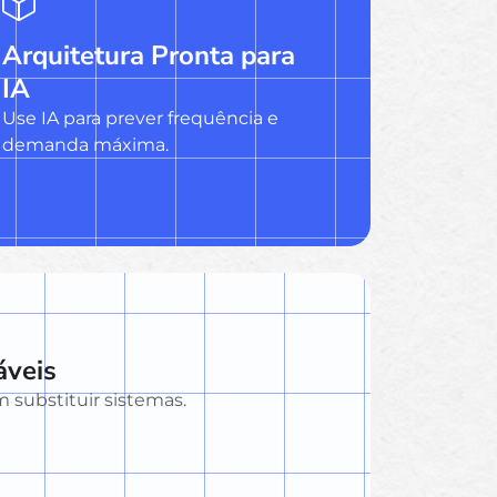
Arquitetura Pronta para
IA
Use IA para prever frequência e
demanda máxima.
áveis
 substituir sistemas.