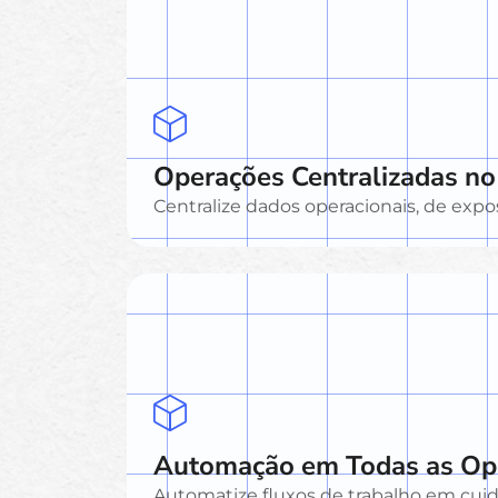
Operações Centralizadas no
Centralize dados operacionais, de expos
Automação em Todas as Op
Automatize fluxos de trabalho em cui