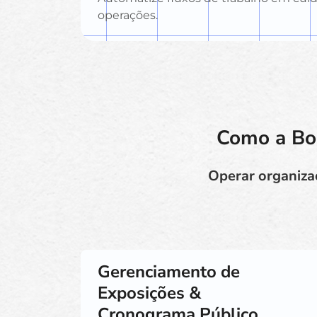
operações.
Como a Boo
Operar organizaç
Gerenciamento de
Exposições &
Cronograma Público