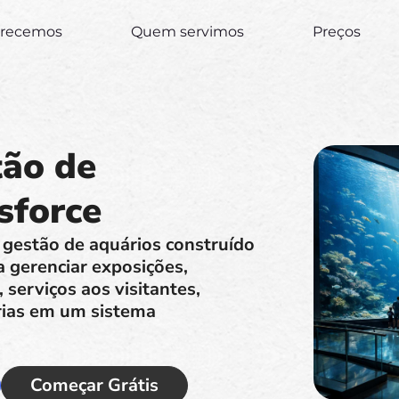
erecemos
Quem servimos
Preços
tão de
sforce
 gestão de aquários construído
a gerenciar exposições,
serviços aos visitantes,
árias em um sistema
Começar Grátis