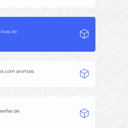
tinas de
os com animais
arefas de