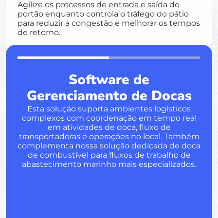
Agilize os processos de entrada e saída do
portão enquanto controla o tráfego do pátio
para reduzir a congestão e melhorar os tempos
de retorno.
Software de
Gerenciamento de Docas
Esta solução suporta ambientes logísticos
complexos com coordenação em tempo real
em atividades de doca, fluxo de
transportadoras e operações no local. Também
complementa nossa solução dedicada de doca
de combustível para fluxos de trabalho de
abastecimento marinho mais especializados.