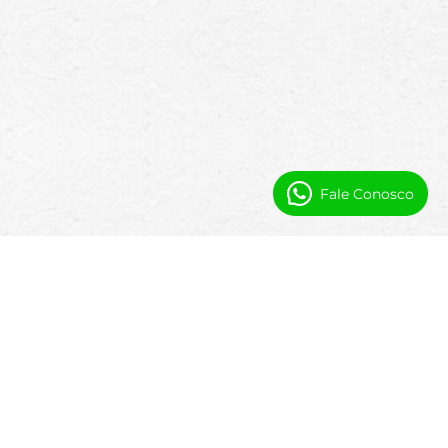
Fale Conosco
Como Apoiamo as Operações de
Postos de Gasolina e Combustível
Ferramentas nativas do Salesforce
projetadas para gerenciar estações,
instalações, equipe e operações a partir de
uma única plataforma.