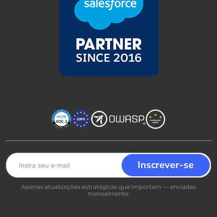
Apenas atualizações estratégicas que importam — enviadas
mensalmente.