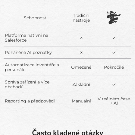
Tradiční
Schopnost
nástroje
Platforma nativní na
✗
✓
Salesforce
Poháněné AI poznatky
✗
✓
Automatizace inventáře a
Omezené
Pokročilé
personálu
Správa zařízení a více
Základní
✓
obchodů
V reálném čase
Reporting a předpovědi
Manuální
+ AI
Často kladené otázky