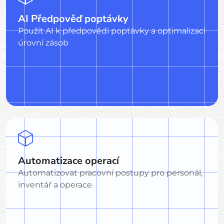
AI Předpověď poptávky
Použít AI k předpovědi poptávky a optimalizaci
úrovní zásob
Automatizace operací
Automatizovat pracovní postupy pro personál,
inventář a operace