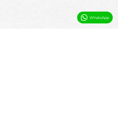
WhatsApp
Ako Booking Ninjas podporuje
operácie verejnej bezpečnosti
Centralizovaná platforma pre incidenty,
zariadenia, personál a koordináciu medzi
agentúrami.
Správa incidentov a prípadov
Sledovanie incidentov, prípadov, upozornení a
reakčných akcií.