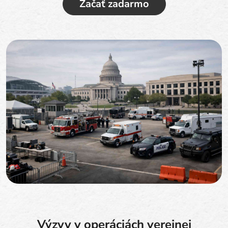
Začať zadarmo
Výzvy v operáciách verejnej