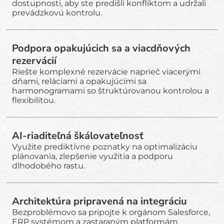
dostupnosti, aby ste predišli konfliktom a udržali
prevádzkovú kontrolu.
Podpora opakujúcich sa a viacdňových
rezervácií
Riešte komplexné rezervácie naprieč viacerými
dňami, reláciami a opakujúcimi sa
harmonogramami so štruktúrovanou kontrolou a
flexibilitou.
AI-riaditeľná škálovateľnosť
Využite prediktívne poznatky na optimalizáciu
plánovania, zlepšenie využitia a podporu
dlhodobého rastu.
Architektúra pripravená na integráciu
Bezproblémovo sa pripojte k orgánom Salesforce,
ERP systémom a zastaraným platformám