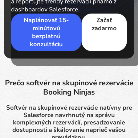
a reportujte trendy rezervácií priamo z
dashboardov Salesforce.
Naplánovať 15-
Začať
minútovú
zadarmo
bezplatnú
konzultáciu
Prečo softvér na skupinové rezervácie
Booking Ninjas
Softvér na skupinové rezervácie natívny pre
Salesforce navrhnutý na správu
komplexných rezervácií, presadzovanie
dostupnosti a škálovanie naprieč vašou
prevádzkou.