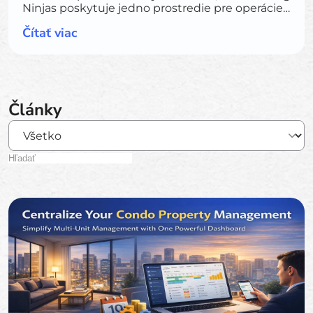
Ninjas poskytuje jedno prostredie pre operácie,
ktoré sa môže rozširovať s novými pracovnými
Čítať viac
postupmi, integráciami, portálmi a AI.
Články