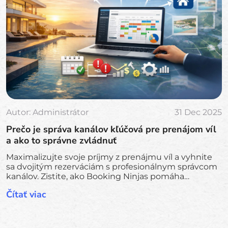
Autor:
Administrátor
31 Dec 2025
Prečo je správa kanálov kľúčová pre prenájom víl
a ako to správne zvládnuť
Maximalizujte svoje príjmy z prenájmu víl a vyhnite
sa dvojitým rezerváciám s profesionálnym správcom
kanálov. Zistite, ako Booking Ninjas pomáha
zjednodušiť operácie, synchronizovať všetky
Čítať viac
platformy a rozšíriť váš luxusný prenájom.