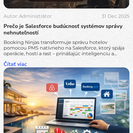
Autor:
Administrátor
31 Dec 2025
Prečo je Salesforce budúcnosť systémov správy
nehnuteľností
Booking Ninjas transformuje správu hotelov
pomocou PMS natívneho na Salesforce, ktorý spája
operácie, hostí a rast – prinášajúc inteligenciu a
automatizáciu do každého pobytu.
Čítať viac