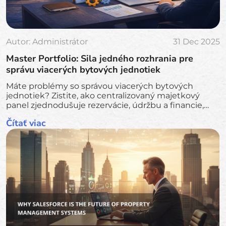
Autor:
Administrátor
31 Dec 2025
Master Portfolio: Sila jedného rozhrania pre
správu viacerých bytových jednotiek
Máte problémy so správou viacerých bytových
jednotiek? Zistite, ako centralizovaný majetkový
panel zjednodušuje rezervácie, údržbu a financie,
čím šetrí čas, znižuje chyby a zvyšuje príjmy pre
Čítať viac
investorov do viacerých jednotiek.