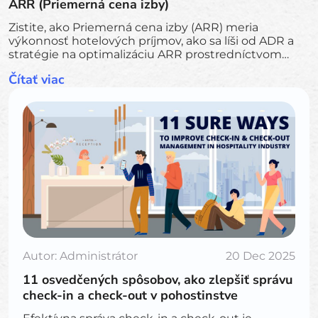
ARR (Priemerná cena izby)
Zistite, ako Priemerná cena izby (ARR) meria
výkonnosť hotelových príjmov, ako sa líši od ADR a
stratégie na optimalizáciu ARR prostredníctvom
efektívneho cenového a manažérskeho prístupu.
Čítať viac
Autor:
Administrátor
20 Dec 2025
11 osvedčených spôsobov, ako zlepšiť správu
check-in a check-out v pohostinstve