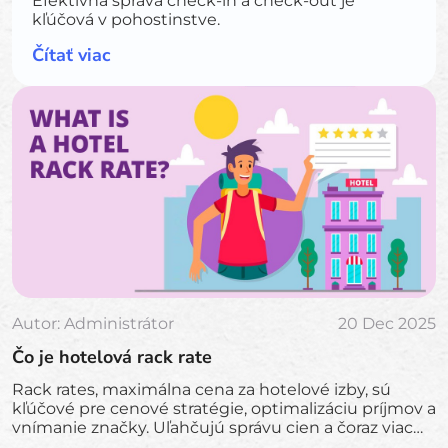
Efektívna správa check-in a check-out je
kľúčová v pohostinstve.
Čítať viac
Autor:
Administrátor
20 Dec 2025
Čo je hotelová rack rate
Rack rates, maximálna cena za hotelové izby, sú
kľúčové pre cenové stratégie, optimalizáciu príjmov a
vnímanie značky. Uľahčujú správu cien a čoraz viac
využívajú dynamické ceny a personalizované zážitky.