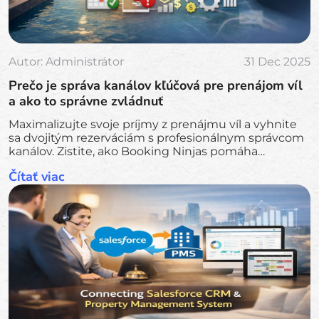
Autor:
Administrátor
31 Dec 2025
Prečo je správa kanálov kľúčová pre prenájom víl
a ako to správne zvládnuť
Maximalizujte svoje príjmy z prenájmu víl a vyhnite
sa dvojitým rezerváciám s profesionálnym správcom
kanálov. Zistite, ako Booking Ninjas pomáha
zjednodušiť operácie, synchronizovať všetky
Čítať viac
platformy a rozšíriť váš luxusný prenájom.