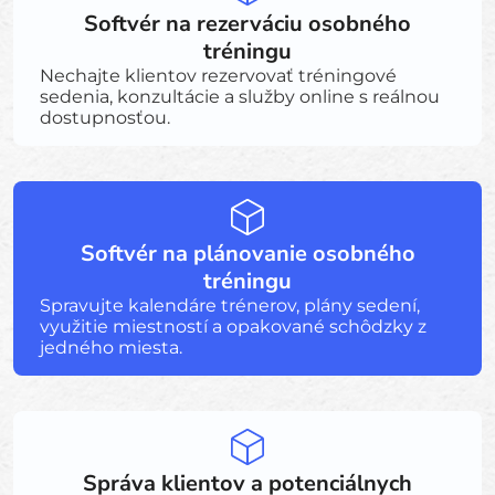
Softvér na rezerváciu osobného
tréningu
Nechajte klientov rezervovať tréningové
sedenia, konzultácie a služby online s reálnou
dostupnosťou.
Softvér na plánovanie osobného
tréningu
Spravujte kalendáre trénerov, plány sedení,
využitie miestností a opakované schôdzky z
jedného miesta.
Správa klientov a potenciálnych