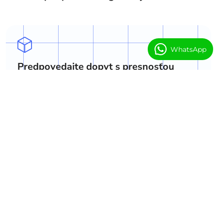
WhatsApp
Predpovedajte dopyt s presnosťou
Predpovedajte rušné časy rezervácií a dopyt
po službách na optimalizáciu plánov a
maximalizáciu využitia.
Optimalizujte plánovanie
Zlepšite plány trénerov, miestností a sedení s