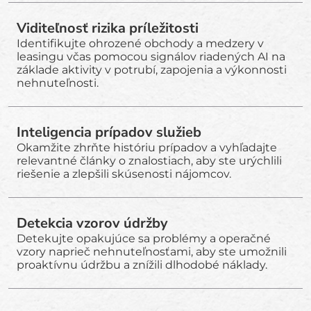
Viditeľnosť rizika príležitosti
Identifikujte ohrozené obchody a medzery v
leasingu včas pomocou signálov riadených AI na
základe aktivity v potrubí, zapojenia a výkonnosti
nehnuteľnosti.
Inteligencia prípadov služieb
Okamžite zhrňte históriu prípadov a vyhľadajte
relevantné články o znalostiach, aby ste urýchlili
riešenie a zlepšili skúsenosti nájomcov.
Detekcia vzorov údržby
Detekujte opakujúce sa problémy a operačné
vzory naprieč nehnuteľnosťami, aby ste umožnili
proaktívnu údržbu a znížili dlhodobé náklady.