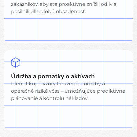
zákazníkov, aby ste proaktívne znížili odliv a
posilnili dlhodobú obsadenosť.
Údržba a poznatky o aktívach
Identifikujte vzory frekvencie údržby a
operačné riziká včas – umožňujúce prediktívne
plánovanie a kontrolu nákladov.