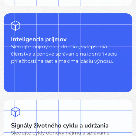
Inteligencia príjmov
Sledujte príjmy na jednotku, vylepšenia
členstva a cenové správanie na identifikáciu
príležitostí na rast a maximalizáciu výnosu.
Signály životného cyklu a udržania
Sledujte cykly obnovy nájmu a správanie