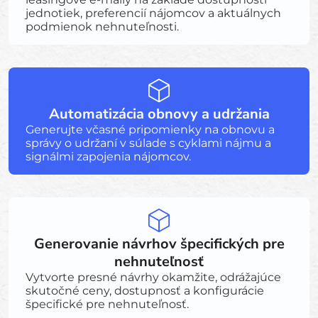
jednotiek, preferencií nájomcov a aktuálnych
podmienok nehnuteľnosti.
Automatizácia obnovy a udržania
Generujte včasné pripomienky na obnovu a
správy o udržaní v súlade s cyklami nájmu a
signálmi zapojenia nájomcov.
Generovanie návrhov špecifických pre
nehnuteľnosť
Vytvorte presné návrhy okamžite, odrážajúce
skutočné ceny, dostupnosť a konfigurácie
špecifické pre nehnuteľnosť.