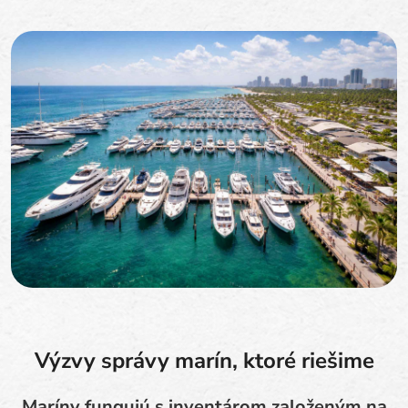
Výzvy správy marín, ktoré riešime
Maríny fungujú s inventárom založeným na