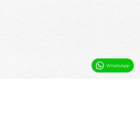
WhatsApp
Prečo si maríny vyberajú softvérové
riešenie natívne na Salesforce
Väčšina systémov marín je rigidná a ťažko
prispôsobiteľná, keď sa operácie menia.