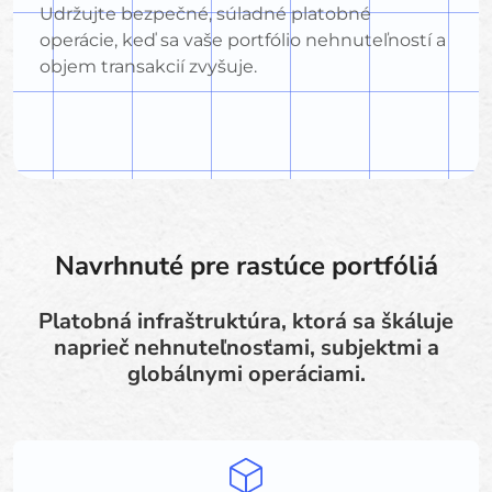
Udržujte bezpečné, súladné platobné
operácie, keď sa vaše portfólio nehnuteľností a
objem transakcií zvyšuje.
Navrhnuté pre rastúce portfóliá
Platobná infraštruktúra, ktorá sa škáluje
naprieč nehnuteľnosťami, subjektmi a
globálnymi operáciami.