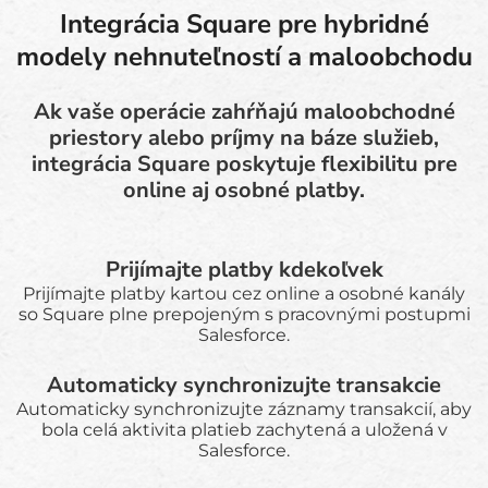
Integrácia Square pre hybridné
modely nehnuteľností a maloobchodu
Ak vaše operácie zahŕňajú maloobchodné
priestory alebo príjmy na báze služieb,
integrácia Square poskytuje flexibilitu pre
online aj osobné platby.
Prijímajte platby kdekoľvek
Prijímajte platby kartou cez online a osobné kanály
so Square plne prepojeným s pracovnými postupmi
Salesforce.
Automaticky synchronizujte transakcie
Automaticky synchronizujte záznamy transakcií, aby
bola celá aktivita platieb zachytená a uložená v
Salesforce.