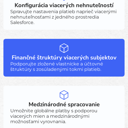
Konfigurácia viacerých nehnuteľností
Spravujte nastavenia platieb naprieč viacerými
nehnuteľnosťami z jedného prostredia
Salesforce.
Finančné štruktúry viacerých subjektov
Podporujte zložené vlastnícke a účtovné
štruktúry s zosúladenými tokmi platieb.
Medzinárodné spracovanie
Umožnite globálne platby s podporou
viacerých mien a medzinárodnými
možnosťami vyrovnania.