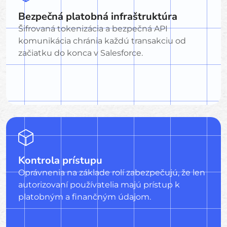
Bezpečná platobná infraštruktúra
Šifrovaná tokenizácia a bezpečná API
komunikácia chránia každú transakciu od
začiatku do konca v Salesforce.
Kontrola prístupu
Oprávnenia na základe rolí zabezpečujú, že len
autorizovaní používatelia majú prístup k
platobným a finančným údajom.