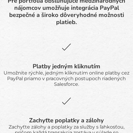
Pre portfóliá obsluhujúce medzinárodných
nájomcov umožňuje integrácia PayPal
bezpečné a široko dôveryhodné možnosti
platieb.
Platby jedným kliknutím
Umožnite rýchle, jedným kliknutím online platby cez
PayPal priamo v pracovných postupoch riadených
Salesforce.
Zachyťte poplatky a zálohy
Zachyťte zálohy a poplatky za služby s ľahkosťou,
pričom každá transakcia zostáva v súlade so