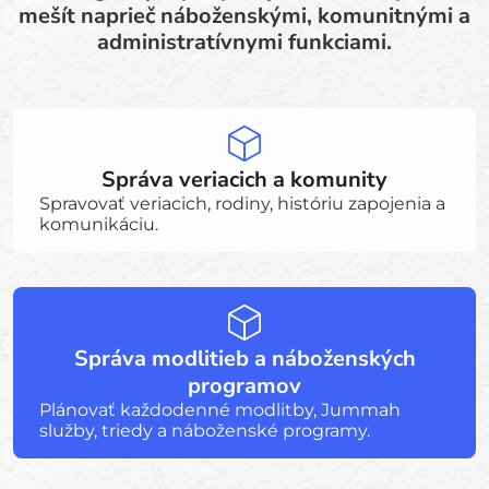
mešít naprieč náboženskými, komunitnými a
administratívnymi funkciami.
Správa veriacich a komunity
Spravovať veriacich, rodiny, históriu zapojenia a
komunikáciu.
Správa modlitieb a náboženských
programov
Plánovať každodenné modlitby, Jummah
služby, triedy a náboženské programy.