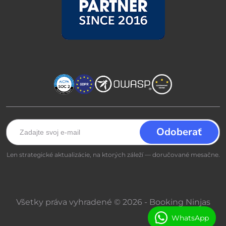
Len strategické aktualizácie, na ktorých záleží — doručované mesačne.
Všetky práva vyhradené © 2026 - Booking Ninjas
WhatsApp