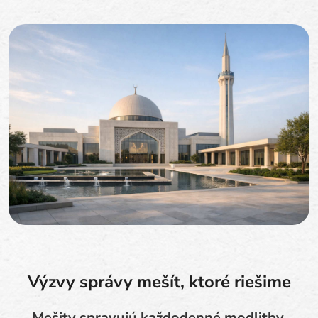
Výzvy správy mešít, ktoré riešime
Mešity spravujú každodenné modlitby,