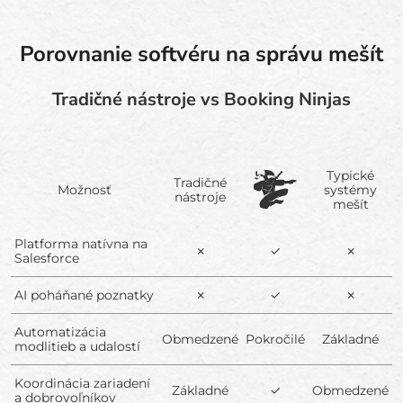
Porovnanie softvéru na správu mešít
Tradičné nástroje vs Booking Ninjas
Typické
Tradičné
Možnosť
systémy
nástroje
mešít
Platforma natívna na
✗
✓
✗
Salesforce
AI poháňané poznatky
✗
✓
✗
Automatizácia
Obmedzené
Pokročilé
Základné
modlitieb a udalostí
Koordinácia zariadení
Základné
✓
Obmedzené
a dobrovoľníkov