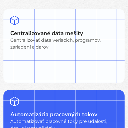
Centralizované dáta mešity
Centralizovať dáta veriacich, programov,
zariadení a darov
Automatizácia pracovných tokov
Automatizovať pracovné toky pre udalosti,