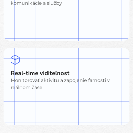
komunikácie a služby
Real-time viditeľnosť
Monitorovať aktivitu a zapojenie farnosti v
reálnom čase