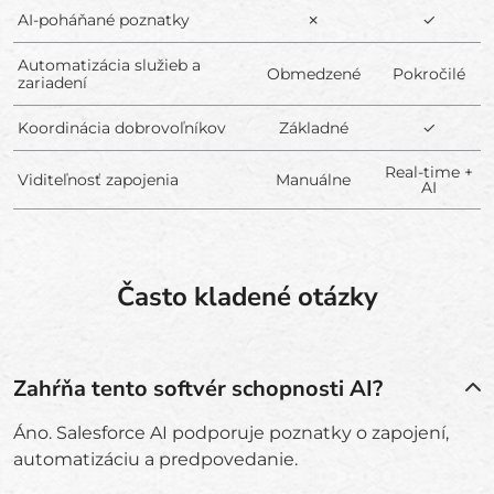
AI-poháňané poznatky
✗
✓
Automatizácia služieb a
Obmedzené
Pokročilé
zariadení
Koordinácia dobrovoľníkov
Základné
✓
Real-time +
Viditeľnosť zapojenia
Manuálne
AI
Často kladené otázky
Zahŕňa tento softvér schopnosti AI?
Áno. Salesforce AI podporuje poznatky o zapojení,
automatizáciu a predpovedanie.