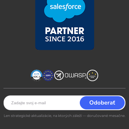
Len strategické aktualizácie, na ktorých záleží — doručované mesačne.