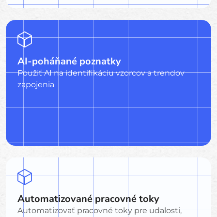
AI-poháňané poznatky
Použiť AI na identifikáciu vzorcov a trendov
zapojenia
Automatizované pracovné toky
Automatizovať pracovné toky pre udalosti,