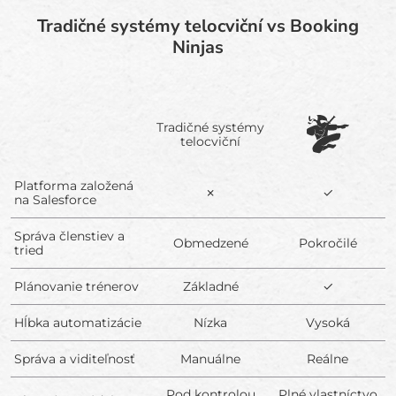
Tradičné systémy telocviční vs Booking
Ninjas
Tradičné systémy
telocviční
Platforma založená
✗
✓
na Salesforce
Správa členstiev a
Obmedzené
Pokročilé
tried
Plánovanie trénerov
Základné
✓
Hĺbka automatizácie
Nízka
Vysoká
Správa a viditeľnosť
Manuálne
Reálne
Pod kontrolou
Plné vlastníctvo