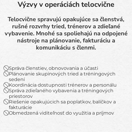
Výzvy v operáciách telocvične
Telocvične spravujú opakujúce sa členstvá,
rušné rozvrhy tried, trénerov a zdieľané
vybavenie. Mnohé sa spoliehajú na odpojené
nástroje na plánovanie, fakturáciu a
komunikáciu s členmi.
Správa členstiev, obnovovania a účasti
Plánovanie skupinových tried a tréningových
sedení
Koordinácia dostupnosti trénerov a personálu
Správa zdieľaného vybavenia a tréningových
priestorov
Riešenie opakujúcich sa poplatkov, balíčkov a
fakturácie
Obmedzená viditeľnosť do využitia a príjmov