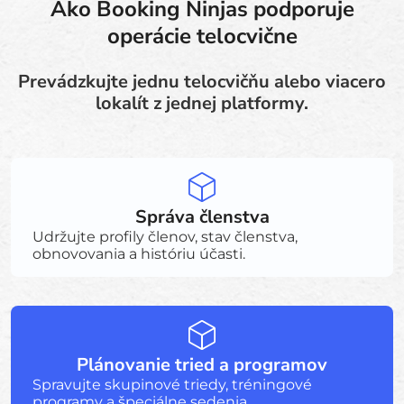
Ako Booking Ninjas podporuje
operácie telocvične
Prevádzkujte jednu telocvičňu alebo viacero
lokalít z jednej platformy.
Správa členstva
Udržujte profily členov, stav členstva,
obnovovania a históriu účasti.
Plánovanie tried a programov
Spravujte skupinové triedy, tréningové
programy a špeciálne sedenia.