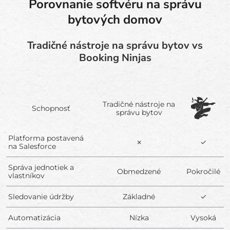
Porovnanie softvéru na správu
bytových domov
Tradičné nástroje na správu bytov vs
Booking Ninjas
Tradičné nástroje na
Schopnosť
správu bytov
Platforma postavená
✗
✓
na Salesforce
Správa jednotiek a
Obmedzené
Pokročilé
vlastníkov
Sledovanie údržby
Základné
✓
Automatizácia
Nízka
Vysoká