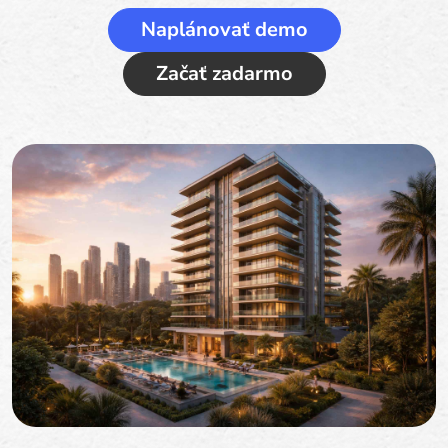
Naplánovať demo
Začať zadarmo