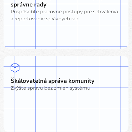
správne rady
Prispôsobte pracovné postupy pre schválenia
a reportovanie správnych rád.
Škálovateľná správa komunity
Zvýšte správu bez zmien systému.