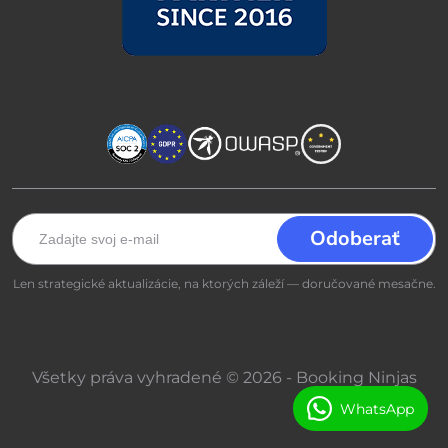
Len strategické aktualizácie, na ktorých záleží — doručované mesačne.
Všetky práva vyhradené © 2026 - Booking Ninjas
WhatsApp