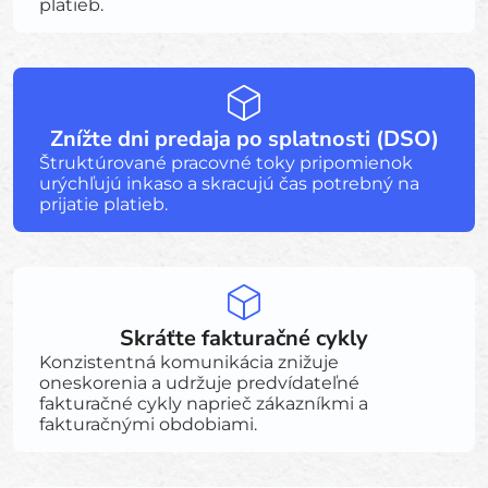
platieb.
Znížte dni predaja po splatnosti (DSO)
Štruktúrované pracovné toky pripomienok
urýchľujú inkaso a skracujú čas potrebný na
prijatie platieb.
Skráťte fakturačné cykly
Konzistentná komunikácia znižuje
oneskorenia a udržuje predvídateľné
fakturačné cykly naprieč zákazníkmi a
fakturačnými obdobiami.