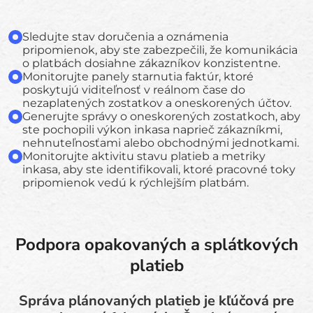
Sledujte stav doručenia a oznámenia
pripomienok, aby ste zabezpečili, že komunikácia
o platbách dosiahne zákazníkov konzistentne.
Monitorujte panely starnutia faktúr, ktoré
poskytujú viditeľnosť v reálnom čase do
nezaplatených zostatkov a oneskorených účtov.
Generujte správy o oneskorených zostatkoch, aby
ste pochopili výkon inkasa naprieč zákazníkmi,
nehnuteľnosťami alebo obchodnými jednotkami.
Monitorujte aktivitu stavu platieb a metriky
inkasa, aby ste identifikovali, ktoré pracovné toky
pripomienok vedú k rýchlejším platbám.
Podpora opakovaných a splátkových
platieb
Správa plánovaných platieb je kľúčová pre