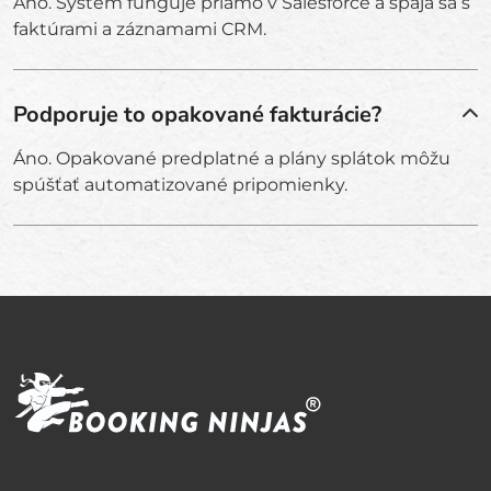
Áno. Systém funguje priamo v Salesforce a spája sa s
faktúrami a záznamami CRM.
Podporuje to opakované fakturácie?
Áno. Opakované predplatné a plány splátok môžu
spúšťať automatizované pripomienky.