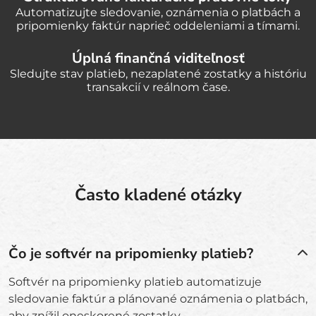
Automatizujte sledovanie, oznámenia o platbách a
pripomienky faktúr naprieč oddeleniami a tímami.
Úplná finančná viditeľnosť
Sledujte stav platieb, nezaplatené zostatky a históriu
transakcií v reálnom čase.
Často kladené otázky
Čo je softvér na pripomienky platieb?
Softvér na pripomienky platieb automatizuje
sledovanie faktúr a plánované oznámenia o platbách,
aby znížil oneskorené zostatky.